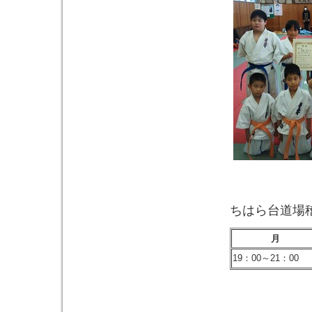
ちはら台道
月
19：00～21：00