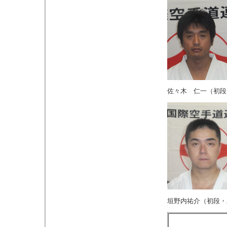
佐々木 仁一（初段
垣野内祐介（初段・