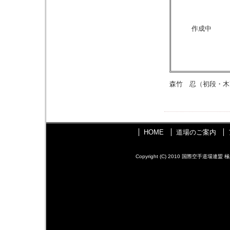
作成中
森竹 忍（初段・木
HOME
道場のご案内
Copyright (C) 2010 国際空手道場連盟 極真