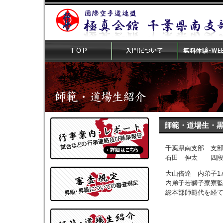
師範・道場生・
千葉県南支部 支
石田 伸太 四段
大山倍達 内弟子1
内弟子若獅子寮寮
総本部師範代を経