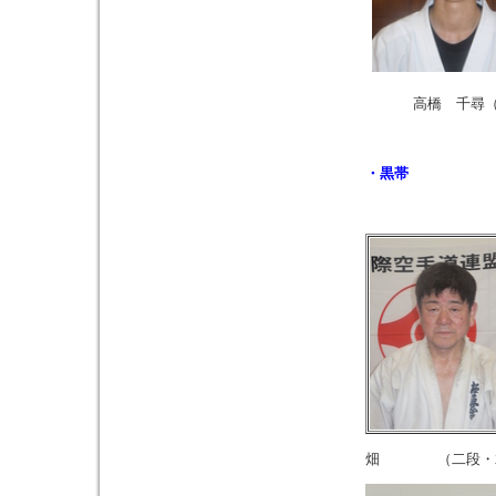
高橋 千尋（
・黒帯
畑 （二段・