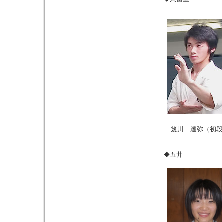
笈川 達弥（初
◆五井