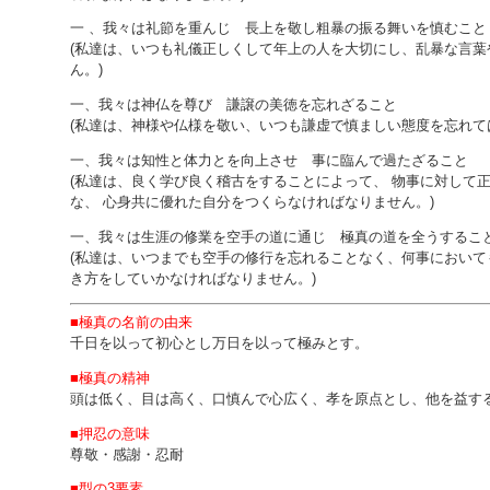
一 、我々は礼節を重んじ 長上を敬し粗暴の振る舞いを慎むこと
(私達は、いつも礼儀正しくして年上の人を大切にし、乱暴な言葉
ん。)
一、我々は神仏を尊び 謙譲の美徳を忘れざること
(私達は、神様や仏様を敬い、いつも謙虚で慎ましい態度を忘れて
一、我々は知性と体力とを向上させ 事に臨んで過たざること
(私達は、良く学び良く稽古をすることによって、 物事に対して
な、 心身共に優れた自分をつくらなければなりません。)
一、我々は生涯の修業を空手の道に通じ 極真の道を全うするこ
(私達は、いつまでも空手の修行を忘れることなく、何事において
き方をしていかなければなりません。)
■極真の名前の由来
千日を以って初心とし万日を以って極みとす。
■極真の精神
頭は低く、目は高く、口慎んで心広く、孝を原点とし、他を益す
■押忍の意味
尊敬・感謝・忍耐
■型の3要素