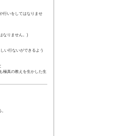
や行いをしてはなりませ
はなりません。)
正しい行ないができるよう
と
も極真の教えを生かした生
る。