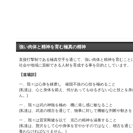
強い肉体と精神を育む極真の精神
直接打撃制である極真空手を通じて、強い肉体と精神を育むこと
社会や地域に貢献できる人材を育成する事を目的としています。
【道場訓】
一、我々は心身を錬磨し 確固不抜の心技を極めること
(私達は、心と身体を鍛え、何があってもゆるぎない心と技とを身
ん。)
一 、我々は武の神髄を極め 機に発し感に敏なること
(私達は、武道の稽古を通じて、物事に対して機敏な判断や動きを
一 、我々は質実剛健を以て 克己の精神を涵養すること
(私達は、贅沢をして心や身体を甘やかすのではなく、稽古を通じ
養わなければなりません。)