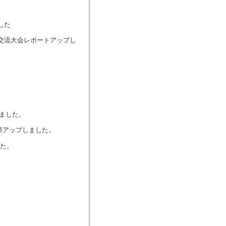
した
手道交流大会レポートアップし
。
しました。
会結果アップしました。
した。
。
。